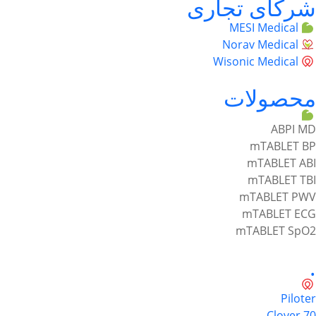
شرکای تجاری
MESI Medical
Norav Medical
Wisonic Medical
محصولات
ABPI MD
mTABLET BP
mTABLET ABI
mTABLET TBI
mTABLET PWV
mTABLET ECG
mTABLET SpO2
.
Piloter
Clover 70