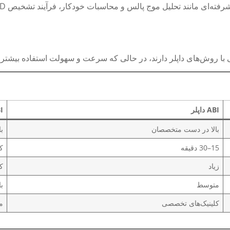
ABI
داپلر
I
بالا در دست متخصصان
با
15–30 دقیقه
کم
زیاد
ک
متوسط
با
کلینیک‌های تخصصی
م