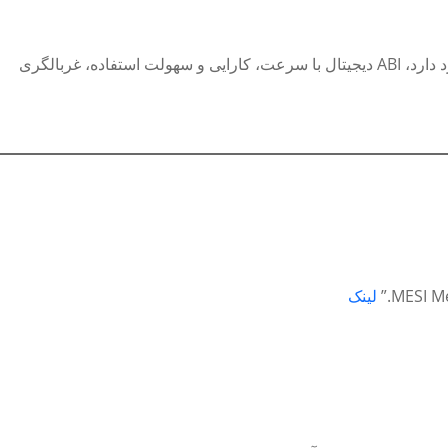
هر دو روش ABI داپلر و دیجیتال ابزارهای ارزشمندی برای تشخیص PAD هستند. در حالی که داپلر همچنان برای موارد تخصصی و پیچیده کاربرد دارد، ABI دیجیتال با سرعت، کارایی و سهولت استفاده، غربالگری
MESI Me
لینک