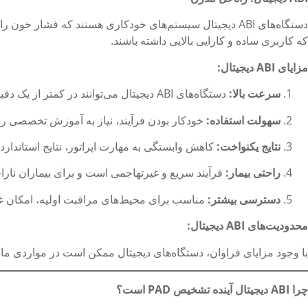
که کاربری ساده و کارایی بالایی داشته باشند.
مزایای
ABI
دیجیتال
:
سرعت بالا
:
دستگاه‌های ABI دیجیتال می‌توانند در کمتر از یک دقیقه نتایج را ارائه دهند و زمان ارزیابی را به شدت کاهش دهند. (
سهولت استفاده
:
خودکار بودن فرآیند، نیاز به آموزش تخصصی را 
نتایج یکنواخت
:
کاهش وابستگی به مهارت اپراتور، نتایج استاندارد و
راحتی بیمار
:
فرآیند سریع و غیرتهاجمی است و برای بیماران ناراح
دسترسی بیشتر
:
مناسب برای محیط‌های مراقبت اولیه، امکان غربالگری گسترده‌تر PAD برای افرا
محدودیت‌های
ABI
دیجیتال
:
با وجود مزایای فراوان، دستگاه‌های دیجیتال ممکن است در مواردی مان
چرا
ABI
دیجیتال آینده تشخیص
PAD
است؟