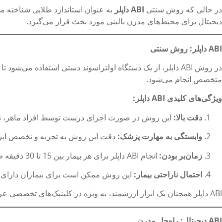
در حالی که روش سنتی
ABI
داپلر
به عنوان استاندارد طلایی شناخته 
دیجیتال برای محیط‌های مدرن بالینی مورد بحث قرار می‌گیرد.
ABI
داپلر: روش سنتی
در روش ABI داپلر، از یک دستگاه اولتراسوند دستی استفاده م
متخصص انجام می‌شود.
ویژگی‌های کلیدی
ABI
داپلر
:
دقت بالا
:
این روش در صورت اجرای درست توسط افراد ماهر، نتای
وابستگی به مهارت پزشک
:
دقت این روش به تجربه و تخصص اپرات
زمان‌بر بودن
:
انجام ABI داپلر برای هر بیمار بین 15 تا 30 دقیقه طول می‌کشد.
احتمال ناراحتی بیمار
:
این روش ممکن است برای بیماران دارای زخم یا PAD شدید ناراحت‌ک
ABI داپلر همچنان یک ابزار ارزشمند، به ویژه در کلینیک‌های تخصصی عروقی و بیمارستان‌ها محسوب می‌شود.
ABI
دیجیتال: راه‌حل مدرن